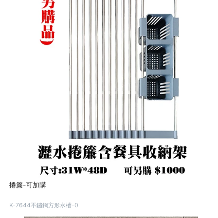
捲簾-可加購
K-7644不鏽鋼方形水槽-0