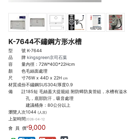
K-7644不鏽鋼方形水槽
型 號
K-7644
品 牌
kingsgreen京司石葉
容 量
內徑：72W*40D*22Hcm
顏 色
毛絲面處理
尺 寸
76W x 44D x 22H
cm
材質成份
不鏽鋼SUS304/厚度0.9
備 註
185短 毛絲蓋大提籠組 附防蟑防臭管組，水槽有溢水
孔，底部防汗，吸音處理
建議桶身：80公分以上
瀏覽人次
1044
(人次)
上架時間
2026-04-12
9,000
會 員 價