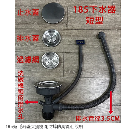
185短 毛絲蓋大提籠 附防蟑防臭管組 說明