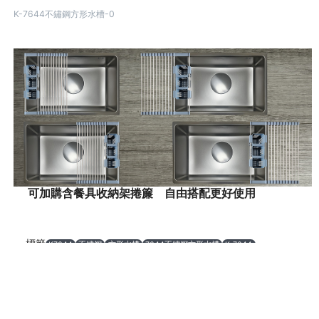
K-7644不鏽鋼方形水槽-0
可加購含餐具收納架捲簾 自由搭配更好使用
標籤
K7644
不鏽鋼
方形水槽
7644不鏽鋼方形水槽
K-7644