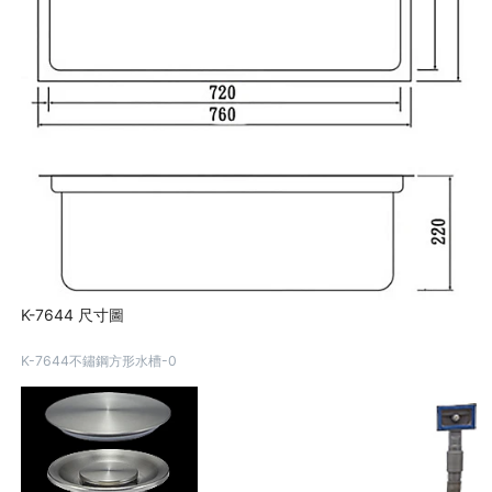
K-7644 尺寸圖
K-7644不鏽鋼方形水槽-0