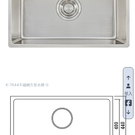
K-7644不鏽鋼方形水槽-0
登入