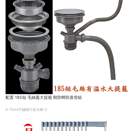
配置 185短 毛絲蓋大提籠 附防蟑防臭管組
K-7644不鏽鋼方形水槽-0