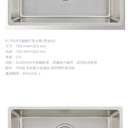
K-7644不鏽鋼方形水槽 (有溢水)
尺寸：760*440*200 mm
內徑：720*400*200 mm
厚度：0.9
特點：SUS#304不銹鋼材質，原廠防汗處理，底部貼消音墊
配件：185短 毛絲蓋大提籠組 附防蟑防臭管組
建議桶身：80公分以上