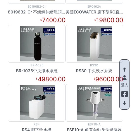
80196B2-Cr
ERO162A
80196B2-Cr 不銹鋼伸縮龍頭(亮面鉻色)
美國ECOWATER 廚下型RO直輸機 ERO162A
7400.00
19800.00
BR-1035
RS30
BR-1035中央淨水系統
RS30 中央軟水系統
49800.00
96000.00
登入
RS4
ESF10-A
RS4 廚下軟水機
ESF10-A 前置自動反洗過濾器