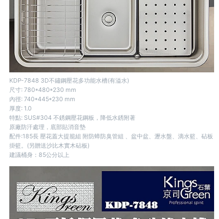
KDP-7848 3D不鏽鋼壓花多功能水槽(有溢水)
尺寸: 780*480*230 mm
內徑: 740*445*230 mm
厚度: 1.0
特點: SUS#304 不銹鋼壓花鋼板，降低水銹附著
原廠防汗處理，底部貼消音墊
配件:185長 壓花蓋大提籠組 附防蟑防臭管組 、盆中盆、瀝水盤、滴水籃、砧板
掛籃。(另贈送沙比木實木砧板)
建議桶身：85公分以上