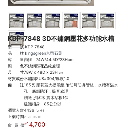
KDP-7848 3D不鏽鋼壓花多功能水槽
型 號
KDP-7848
品 牌
kingsgreen京司石葉
容 量
內徑：74W*44.5D*23Hcm
顏 色
不銹鋼壓花凸紋處理
尺 寸
78W x 48D x 23H
cm
材質成份
不鏽鋼SUS#304/厚度1.0
備 註
185長 壓花蓋大提籠組 附防蟑防臭管組，水槽有溢水
孔，底部防汗，吸音處理
贈送 沙比木 實木砧板1個
建議桶身：85公分以
瀏覽人次
4436
(人次)
上架時間
2026-05-01
14,700
會 員 價