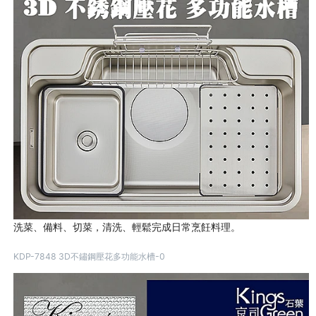
洗菜、備料、切菜，清洗、輕鬆完成日常烹飪料理。
KDP-7848 3D不鏽鋼壓花多功能水槽-0