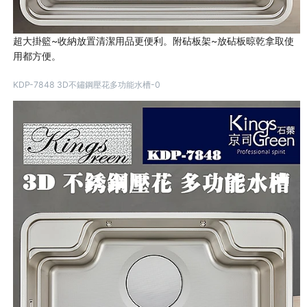
超大掛籃~收納放置清潔用品更便利。附砧板架~放砧板晾乾拿取使
用都方便。
KDP-7848 3D不鏽鋼壓花多功能水槽-0