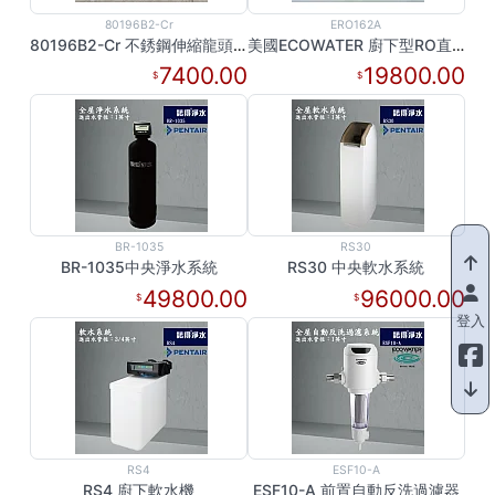
80196B2-Cr
ERO162A
80196B2-Cr 不銹鋼伸縮龍頭(亮面鉻色)
美國ECOWATER 廚下型RO直輸機 ERO162A
7400.00
19800.00
BR-1035
RS30
BR-1035中央淨水系統
RS30 中央軟水系統
49800.00
96000.00
登入
RS4
ESF10-A
RS4 廚下軟水機
ESF10-A 前置自動反洗過濾器