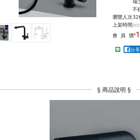
瑞
不
瀏覽人次
32
上架時間
202
1
會 員 價