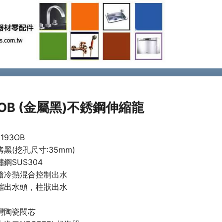
Next
3OB (金屬黑)不銹鋼伸縮龍
0193OB
烤黑(挖孔尺寸:35mm)
鏽鋼SUS304
槍冷熱混合控制出水
縮出水頭，柱狀出水
灣陶瓷閥芯