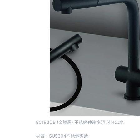
80193OB (金屬黑) 不銹鋼伸縮龍頭 /4分出水
材質：SUS304不銹鋼陶烤