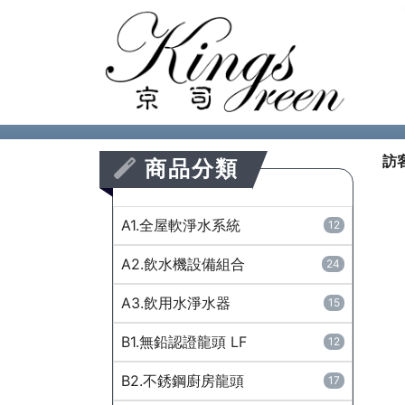
訪
商品分類
A1.全屋軟淨水系統
12
A2.飲水機設備組合
24
A3.飲用水淨水器
15
B1.無鉛認證龍頭 LF
12
B2.不銹鋼廚房龍頭
17