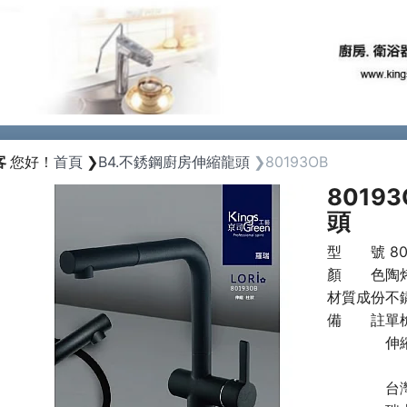
Previous
客
您好！
首頁
B4.不銹鋼廚房伸縮龍頭
80193OB
8019
頭
型 號
8
顏 色
陶
材質成份
不
備 註
單
伸
台