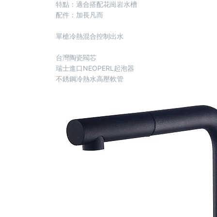
特點：適合搭配花崗岩水槽
配件：加長凡而
單槍冷熱混合控制出水
台灣陶瓷閥芯
瑞士進口NEOPERL起泡器
不銹鋼冷熱水高壓軟管