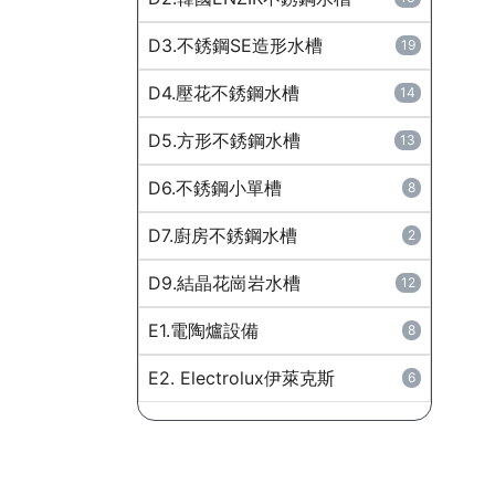
D3.不銹鋼SE造形水槽
19
D4.壓花不銹鋼水槽
14
D5.方形不銹鋼水槽
13
D6.不銹鋼小單槽
8
D7.廚房不銹鋼水槽
2
D9.結晶花崗岩水槽
12
E1.電陶爐設備
8
E2. Electrolux伊萊克斯
6