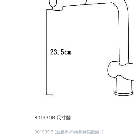
80193OB 尺寸圖
80193OB (金屬黑)不銹鋼伸縮龍頭-2