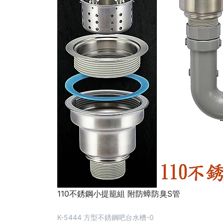
110不銹鋼小提籠組 附防蟑防臭S管
K-5444 方型不銹鋼吧台水槽-0