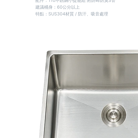
配件：110不銹鋼小提籠組 附防蟑防臭S管
建議桶身：60公分以上
特點：SUS304材質 / 防汗、吸音處理