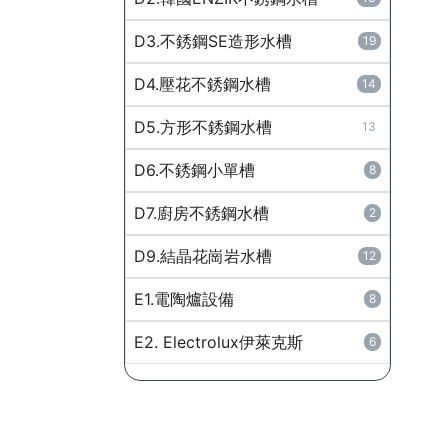
D3.不銹鋼SE造形水槽
19
D4.壓花不銹鋼水槽
14
D5.方形不銹鋼水槽
13
D6.不銹鋼小單槽
8
D7.廚房不銹鋼水槽
2
D9.結晶花崗岩水槽
12
E1.電陶爐設備
8
E2. Electrolux伊萊克斯
6