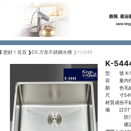
Previous
客
您好！
首頁
D5.方形不銹鋼水槽
YU046
K-54
型 號
K-
容 量
內徑
顏 色
毛
尺 寸
54
材質成份
不鏽
備 註
S
防
建