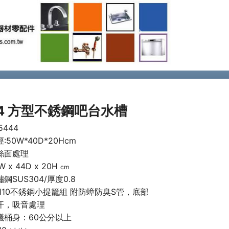
Next
44 方型不銹鋼吧台水槽
5444
:50W*40D*20Hcm
絲面處理
W x 44D x 20H
cm
鋼SUS304/厚度0.8
T110不銹鋼小提籠組 附防蟑防臭S管，底部
汗，吸音處理
議桶身：60公分以上