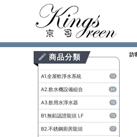
訪
商品分類
A1.全屋軟淨水系統
12
A2.飲水機設備組合
24
A3.飲用水淨水器
15
B1.無鉛認證龍頭 LF
12
B2.不銹鋼廚房龍頭
17