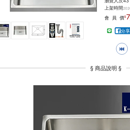
瀏覽人次
43
上架時間
202
7
會 員 價