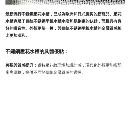
最新流行不銹鋼壓花水槽，已成為歐洲和日式廚房的新寵兒。壓花
水槽克服了傳統不銹鋼平板水槽水痕和易劃傷的缺點，而且具有良
好的吸音性。外觀更勝一籌，與傳統不銹鋼平板水槽的金屬質感相
比更加溫和。
不鏽鋼壓花水槽的具體優點：
美觀與質感提升：
獨特壓花紋理增加設計感，現代化外觀更能搭配
廚房風格，提供不同於傳統金屬質感的選擇。
減少刮痕與水漬：
表面紋理能有效分散光線，讓日常使用產生的細
微刮痕和水漬不那麼明顯，視覺上更耐看。
抗污與易清潔：
油污和水滴不易附著在紋理上，簡單沖洗或擦拭即
可保持乾淨，特別適合台灣多油煙的烹飪習慣。