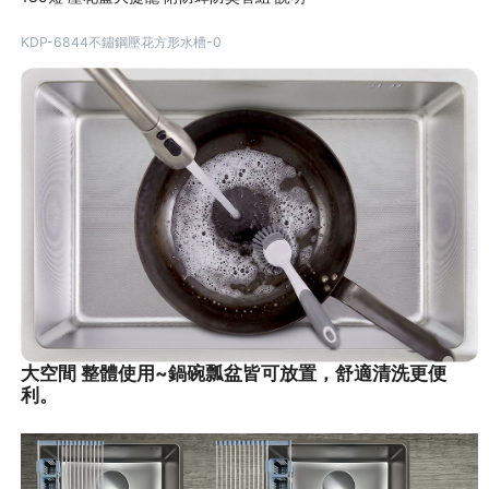
KDP-6844不鏽鋼壓花方形水槽-0
大空間 整體使用~鍋碗瓢盆皆可放置，舒適清洗更便
利。