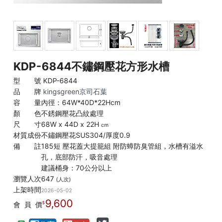
KDP-6844不鏽鋼壓花方形水槽
型 號
KDP-6844
品 牌
kingsgreen京司石葉
容 量
內徑：64W*40D*22Hcm
顏 色
不銹鋼壓花凸紋處理
尺 寸
68W x 44D x 22H
cm
材質成份
不鏽鋼壓花SUS304/厚度0.9
備 註
185短 壓花蓋大提籠組 附防蟑防臭管組，水槽有溢水
孔，底部防汗，吸音處理
建議桶身：70公分以上
瀏覽人次
647
(人次)
上架時間
2026-05-02
9,600
會 員 價