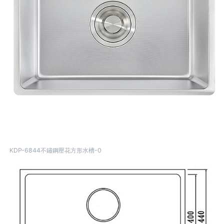
KDP-6844不鏽鋼壓花方形水槽-0