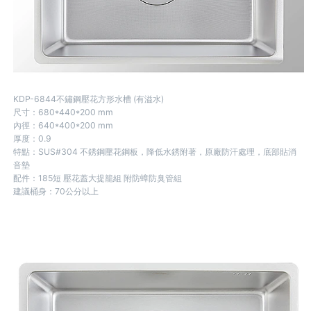
KDP-6844不鏽鋼壓花方形水槽 (有溢水)
尺寸：680*440*200 mm
內徑：640*400*200 mm
厚度：0.9
特點：SUS#304 不銹鋼壓花鋼板，降低水銹附著，原廠防汗處理，底部貼消
音墊
配件：185短 壓花蓋大提籠組 附防蟑防臭管組
建議桶身：70公分以上