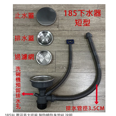
185短 壓花蓋大提籠 附防蟑防臭管組 說明