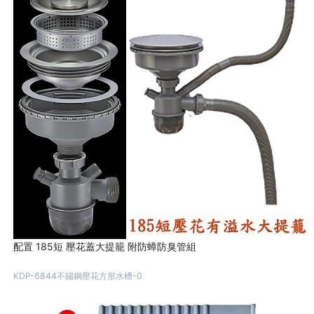
配置 185短 壓花蓋大提籠 附防蟑防臭管組
KDP-6844不鏽鋼壓花方形水槽-0