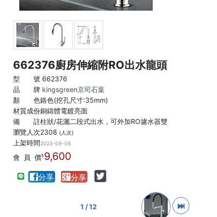
662376廚房伸縮附RO出水龍頭
型 號
662376
品 牌
kingsgreen京司石葉
顏 色
鉻色(挖孔尺寸:35mm)
材質成份
銅鑄體電鍍亮面
備 註
柱狀/花灑二段式出水，可外加RO濾水器雙
瀏覽人次
2308
(人次)
上架時間
2023-09-06
9,600
會 員 價
1 / 12