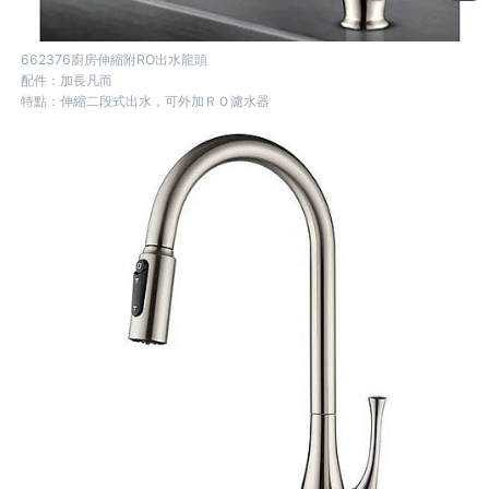
662376廚房伸縮附RO出水龍頭
配件：加長凡而
特點：伸縮二段式出水，可外加ＲＯ濾水器