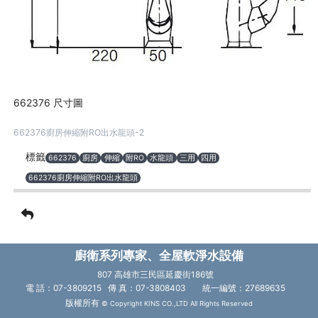
662376 尺寸圖
662376廚房伸縮附RO出水龍頭-2
標籤
662376
廚房
伸縮
附RO
水龍頭
三用
四用
662376廚房伸縮附RO出水龍頭
廚衛系列專家、全屋軟淨水設備
807 高雄市三民區延慶街186號
電 話：07-3809215 傳 真：07-3808403
統一編號：27689635
版權所有
© Copyright KINS CO.,LTD All Rights Reserved