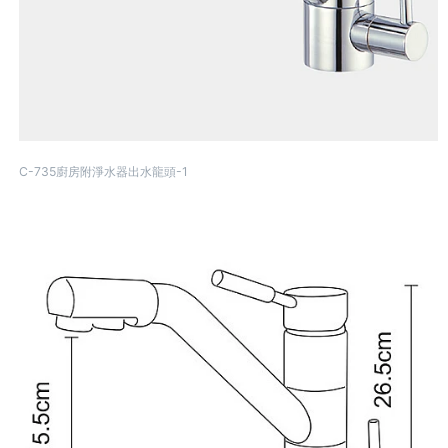
C-735廚房附淨水器出水龍頭-1