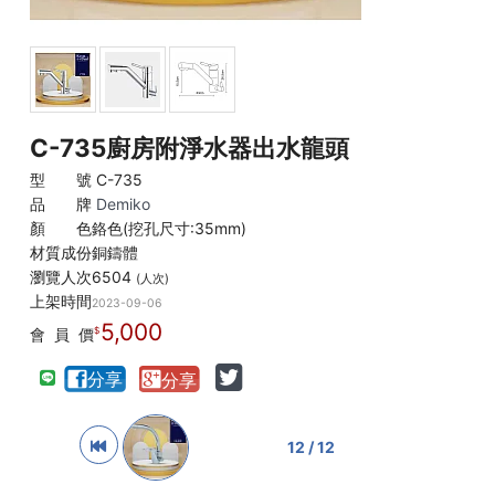
C-735廚房附淨水器出水龍頭
型 號
C-735
品 牌
Demiko
顏 色
鉻色(挖孔尺寸:35mm)
材質成份
銅鑄體
瀏覽人次
6504
(人次)
上架時間
2023-09-06
5,000
會 員 價
12 / 12