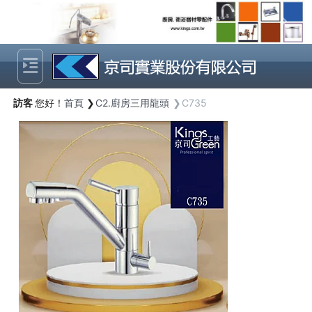
Previous
Next
訪客
您好！
首頁
C2.廚房三用龍頭
C735