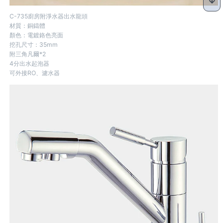
C-735廚房附淨水器出水龍頭
材質：銅鑄體
顏色：電鍍鉻色亮面
挖孔尺寸：35mm
附三角凡爾*2
4分出水起泡器
可外接RO、濾水器