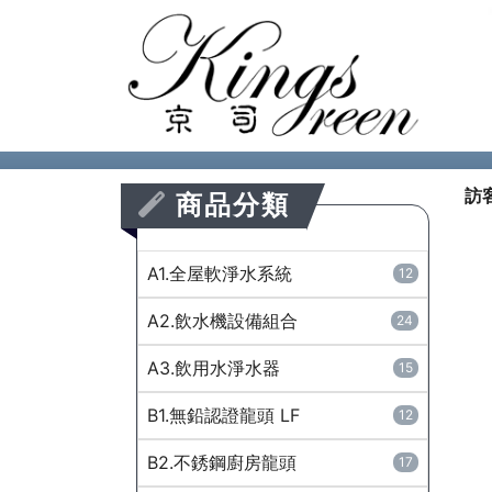
訪
商品分類
A1.全屋軟淨水系統
12
A2.飲水機設備組合
24
A3.飲用水淨水器
15
B1.無鉛認證龍頭 LF
12
B2.不銹鋼廚房龍頭
17