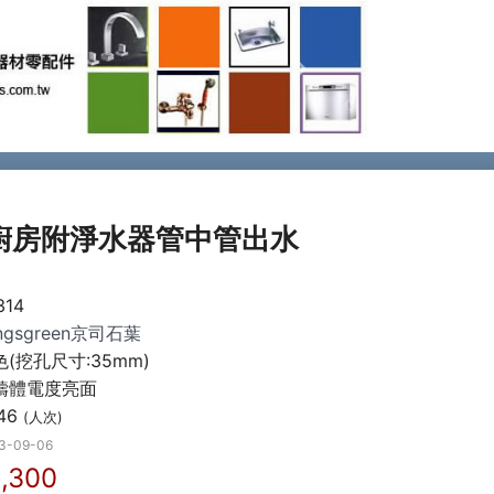
Next
14廚房附淨水器管中管出水
314
ingsgreen京司石葉
色(挖孔尺寸:35mm)
鑄體電度亮面
46
(人次)
3-09-06
,300