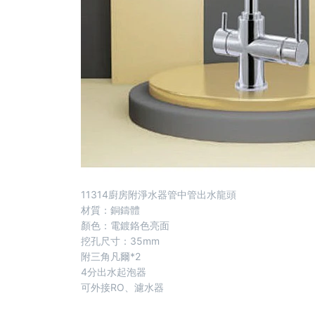
11314廚房附淨水器管中管出水龍頭
材質：銅鑄體
顏色：電鍍鉻色亮面
挖孔尺寸：35mm
附三角凡爾*2
4分出水起泡器
可外接RO、濾水器