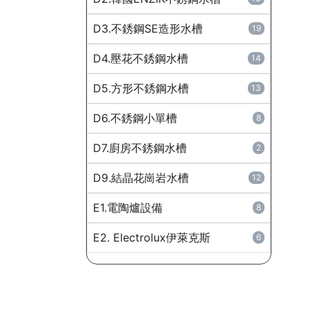
D3.不銹鋼SE造形水槽
19
D4.壓花不銹鋼水槽
14
D5.方形不銹鋼水槽
13
D6.不銹鋼小單槽
8
D7.廚房不銹鋼水槽
2
D9.結晶花崗岩水槽
12
E1.電陶爐設備
8
E2. Electrolux伊萊克斯
6