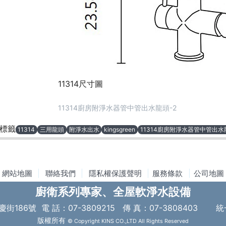
11314尺寸圖
11314廚房附淨水器管中管出水龍頭-2
標籤
11314
三用龍頭
附淨水出水
kingsgreen
11314廚房附淨水器管中管出水
網站地圖
|
聯絡我們
|
隱私權保護聲明
|
服務條款
|
公司地圖
廚衛系列專家、全屋軟淨水設備
慶街186號
電 話：07-3809215 傳 真：07-3808403
統
版權所有
© Copyright KINS CO.,LTD All Rights Reserved