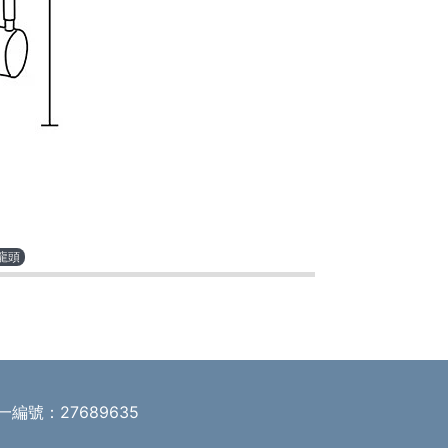
龍頭
一編號：27689635