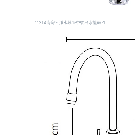
11314廚房附淨水器管中管出水龍頭-1