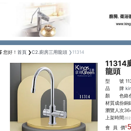
Previous
客
您好！
首頁
C2.廚房三用龍頭
11314
113
龍頭
型 號
11
品 牌
k
顏 色
鉻
材質成份
銅
瀏覽人次
36
上架時間
202
5
會 員 價