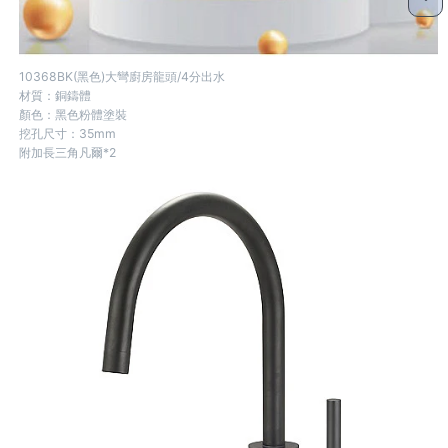
10368BK(黑色)大彎廚房龍頭/4分出水
材質：銅鑄體
顏色：黑色粉體塗裝
挖孔尺寸：35mm
附加長三角凡爾*2