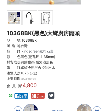
10368BK(黑色)大彎廚房龍頭
型 號
10368BK
製 造 地
台灣
品 牌
kingsgreen京司石葉
顏 色
黑色(挖孔尺寸:35mm)
材質成份
銅鑄體/粉體烤漆黑色
備 註
單槍冷熱混合控制出水
瀏覽人次
1075
(人次)
上架時間
2023-09-06
4,800
會 員 價