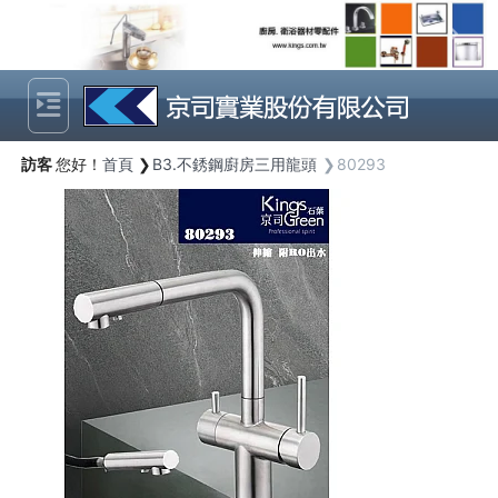
Previous
Next
訪客
您好！
首頁
B3.不銹鋼廚房三用龍頭
80293