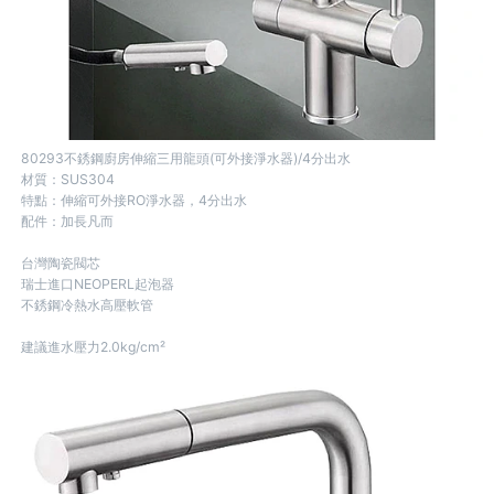
80293不銹鋼廚房伸縮三用龍頭(可外接淨水器)/4分出水
材質：SUS304
特點：伸縮可外接RO淨水器，4分出水
配件：加長凡而
台灣陶瓷閥芯
瑞士進口NEOPERL起泡器
不銹鋼冷熱水高壓軟管
建議進水壓力2.0kg/cm²