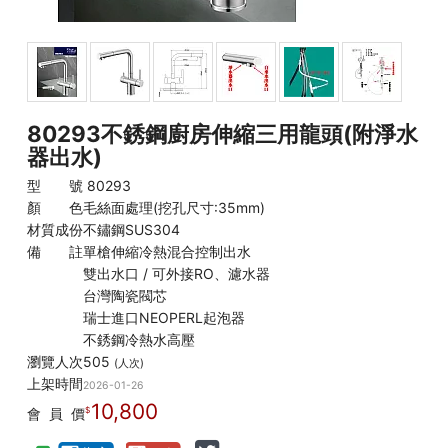
80293不銹鋼廚房伸縮三用龍頭(附淨水
器出水)
型 號
80293
顏 色
毛絲面處理(挖孔尺寸:35mm)
材質成份
不鏽鋼SUS304
備 註
單槍伸縮冷熱混合控制出水
雙出水口 / 可外接RO、濾水器
台灣陶瓷閥芯
瑞士進口NEOPERL起泡器
不銹鋼冷熱水高壓
瀏覽人次
505
(人次)
上架時間
2026-01-26
10,800
會 員 價