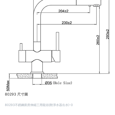
80293 尺寸圖
80293不銹鋼廚房伸縮三用龍頭(附淨水器出水)-0