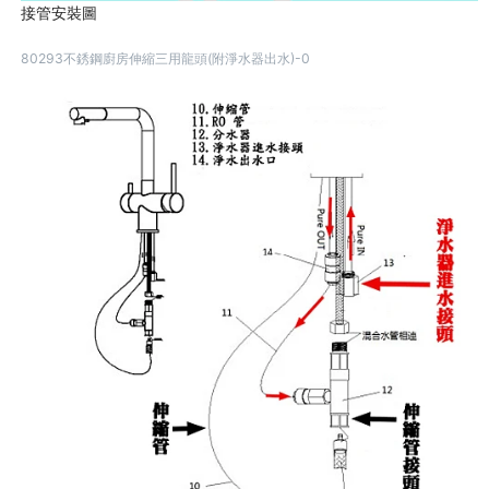
接管安裝圖
80293不銹鋼廚房伸縮三用龍頭(附淨水器出水)-0