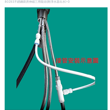
80293不銹鋼廚房伸縮三用龍頭(附淨水器出水)-0