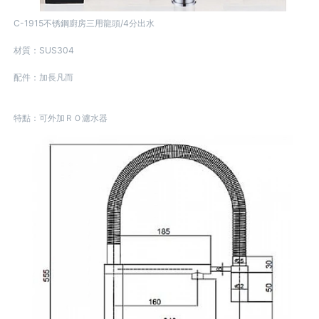
C-1915不锈鋼廚房三用龍頭/4分出水
材質：SUS304
配件：加長凡而
特點：可外加ＲＯ濾水器