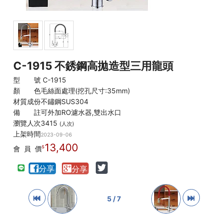
C-1915 不銹鋼高拋造型三用龍頭
型 號
C-1915
顏 色
毛絲面處理(挖孔尺寸:35mm)
材質成份
不鏽鋼SUS304
備 註
可外加RO濾水器,雙出水口
瀏覽人次
3415
(人次)
上架時間
2023-09-06
13,400
會 員 價
5 / 7