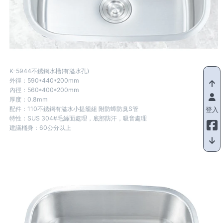
K-5944不銹鋼水槽(有溢水孔)
外徑：590*440*200mm
內徑：560*400*200mm
厚度：0.8mm
配件：110不銹鋼有溢水小提籠組 附防蟑防臭S管
登入
特性：SUS 304#毛絲面處理，底部防汗，吸音處理
建議桶身：60公分以上