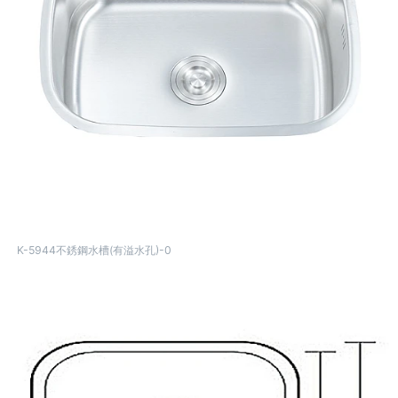
K-5944不銹鋼水槽(有溢水孔)-0