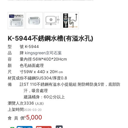
K-5944不銹鋼水槽(有溢水孔)
型 號
K-5944
品 牌
kingsgreen京司石葉
容 量
內徑:56W*40D*20Hcm
顏 色
毛絲面處理
尺 寸
59W x 44D x 20H
cm
材質成份
不鏽鋼SUS304/厚度0.8
備 註
ST 110不銹鋼有溢水小提籠組 附防蟑防臭S管，底部防
汗，吸音處理
建議桶身：60公分以上
瀏覽人次
3336
(人次)
上架時間
2026-03-20
5,000
會 員 價