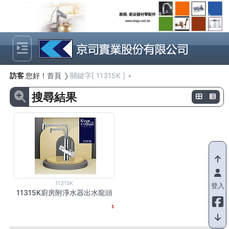
Previous
Next
訪客
您好！
首頁
關鍵字[ 11315K ] +
搜尋結果
11315K
登入
11315K廚房附淨水器出水龍頭