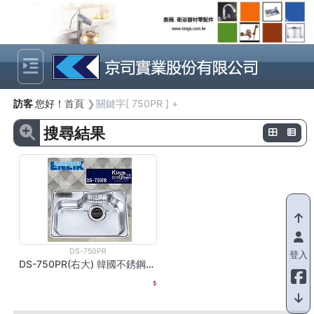
Previous
Next
訪客
您好！
首頁
關鍵字[ 750PR ] +
搜尋結果
DS-750PR
登入
DS-750PR(右大) 韓國不銹鋼水槽