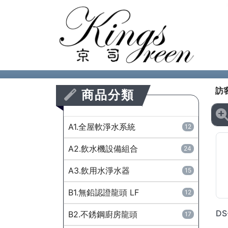
訪
商品分類
A1.全屋軟淨水系統
12
A2.飲水機設備組合
24
A3.飲用水淨水器
15
B1.無鉛認證龍頭 LF
12
B2.不銹鋼廚房龍頭
17