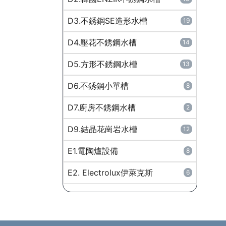
D3.不銹鋼SE造形水槽
19
D4.壓花不銹鋼水槽
14
D5.方形不銹鋼水槽
13
D6.不銹鋼小單槽
8
D7.廚房不銹鋼水槽
2
D9.結晶花崗岩水槽
12
E1.電陶爐設備
8
E2. Electrolux伊萊克斯
6