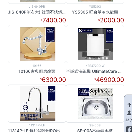
JIS-840PR
YS5303
JIS-840PR(右大) 韓國不銹鋼水槽
YS5305 吧台單冷水龍頭
7400.00
2000.00
10166
KEE47200IW
10166古典廚房龍頭
半嵌式洗碗機 UltimateCare 300系列 13人份 60公分
6300.00
46900.00
登
11314P-LF
SE-008
11314P-LF 無鉛認證附RO出水廚房龍頭
SE-008不銹鋼水槽