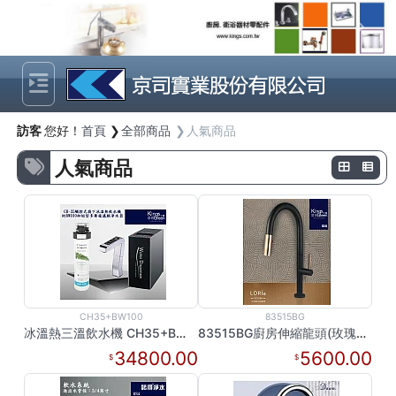
Previous
Next
訪客
您好！
首頁
全部商品
人氣商品
人氣商品
CH35+BW100
83515BG
冰溫熱三溫飲水機 CH35+BW100
83515BG廚房伸縮龍頭(玫瑰金/黑)
34800.00
5600.00