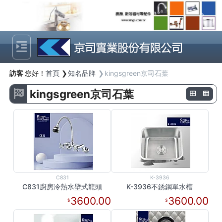
Previous
Next
訪客
您好！
首頁
知名品牌
kingsgreen京司石葉
kingsgreen京司石葉
C831
K-3936
C831廚房冷熱水壁式龍頭
K-3936不銹鋼單水槽
3600.00
3600.00