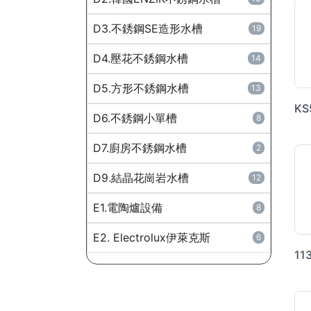
D3.不銹鋼SE造形水槽
19
D4.壓花不銹鋼水槽
14
D5.方形不銹鋼水槽
13
D6.不銹鋼小單槽
8
D7.廚房不銹鋼水槽
2
D9.結晶花崗岩水槽
12
E1.電陶爐設備
8
E2. Electrolux伊萊克斯
6