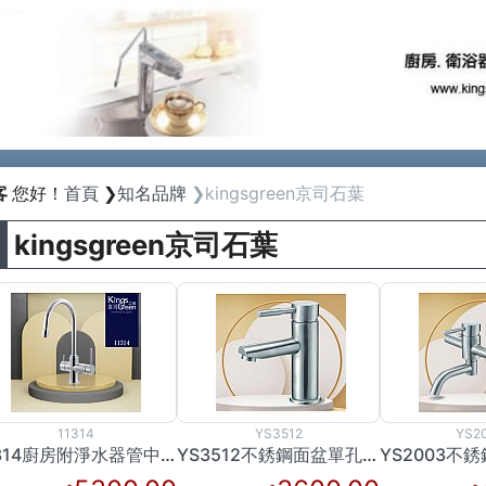
Previous
客
您好！
首頁
知名品牌
kingsgreen京司石葉
kingsgreen京司石葉
11314
YS3512
YS2
11314廚房附淨水器管中管出水龍頭
YS3512不銹鋼面盆單孔龍頭