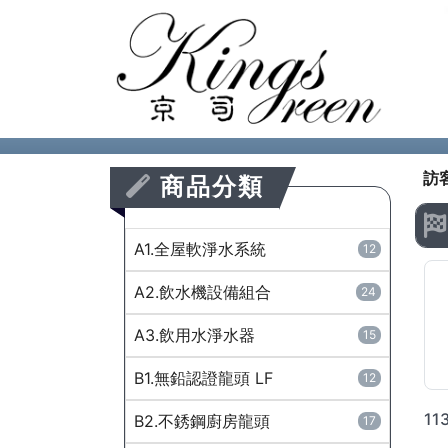
訪
商品分類
A1.全屋軟淨水系統
12
A2.飲水機設備組合
24
A3.飲用水淨水器
15
B1.無鉛認證龍頭 LF
12
B2.不銹鋼廚房龍頭
17