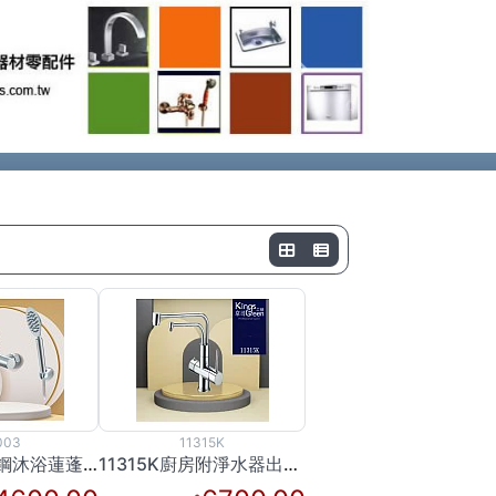
Next
003
11315K
YS2003不銹鋼沐浴蓮蓬龍頭
11315K廚房附淨水器出水龍頭